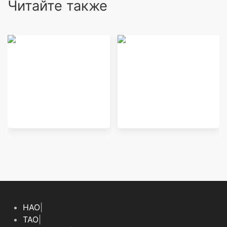
Читайте также
Зимний сад на
Ремонт фасадного
крыше, балконе и
остекления и
лоджии
витражей
НАО
|
ТАО
|