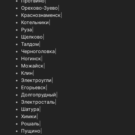
Протвино
|
Орехово-Зуево
|
Краснознаменск
|
Котельники
|
Руза
|
Щелково
|
Талдом
|
Черноголовка
|
Ногинск
|
Можайск
|
Клин
|
Электроугли
|
Егорьевск
|
Долгопрудный
|
Электросталь
|
Шатура
|
Химки
|
Рошаль
|
Пущино
|