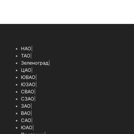
НАО
|
ТАО
|
Зеленоград
|
ЦАО
|
ЮВАО
|
ЮЗАО
|
СВАО
|
СЗАО
|
ЗАО
|
ВАО
|
САО
|
ЮАО
|