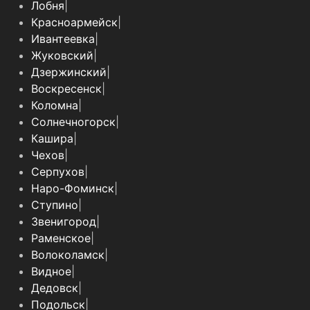
Лобня
|
Красноармейск
|
Ивантеевка
|
Жуковский
|
Дзержинский
|
Воскресенск
|
Коломна
|
Солнечногорск
|
Кашира
|
Чехов
|
Серпухов
|
Наро-Фоминск
|
Ступино
|
Звенигород
|
Раменское
|
Волоколамск
|
Видное
|
Дедовск
|
Подольск
|