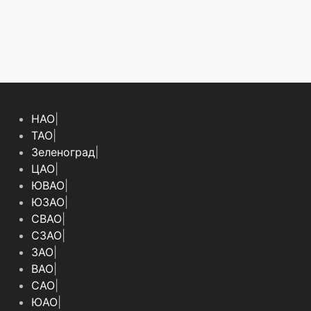
НАО
|
ТАО
|
Зеленоград
|
ЦАО
|
ЮВАО
|
ЮЗАО
|
СВАО
|
СЗАО
|
ЗАО
|
ВАО
|
САО
|
ЮАО
|