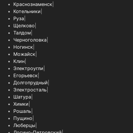
Краснознаменск
|
Котельники
|
Руза
|
Щелково
|
Талдом
|
Черноголовка
|
Ногинск
|
Можайск
|
Клин
|
Электроугли
|
Егорьевск
|
Долгопрудный
|
Электросталь
|
Шатура
|
Химки
|
Рошаль
|
Пущино
|
Люберцы
|
Лосино-Петровский
|