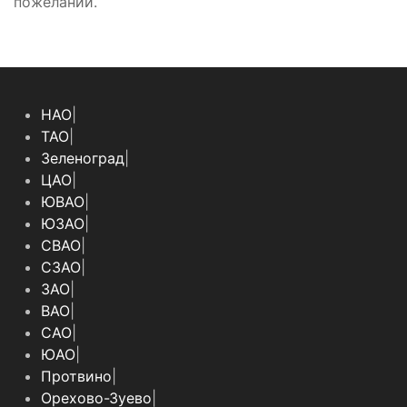
пожеланий.
НАО
|
ТАО
|
Зеленоград
|
ЦАО
|
ЮВАО
|
ЮЗАО
|
СВАО
|
СЗАО
|
ЗАО
|
ВАО
|
САО
|
ЮАО
|
Протвино
|
Орехово-Зуево
|